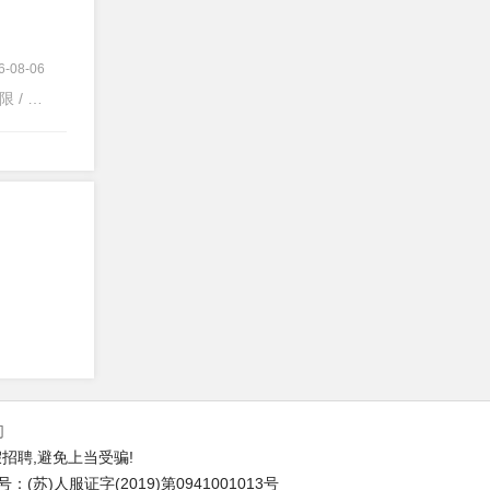
6-08-06
 经验不限
们
招聘,避免上当受骗!
苏)人服证字(2019)第0941001013号