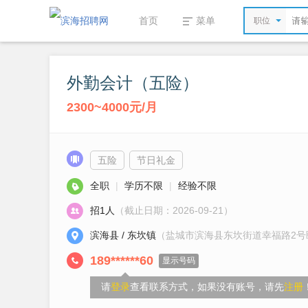
首页
菜单
职位
外勤会计（五险）
2300~4000元/月
五险
节日礼金
全职
|
学历不限
|
经验不限
招1人
（截止日期：2026-09-21）
滨海县 / 东坎镇
（盐城市滨海县东坎街道幸福路2号颐
189******60
显示号码
请
登录
查看联系方式，如果没有账号，请先
注册