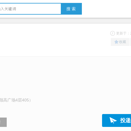
搜 索
更新于：20
收藏
高广场4层405）
投递
！