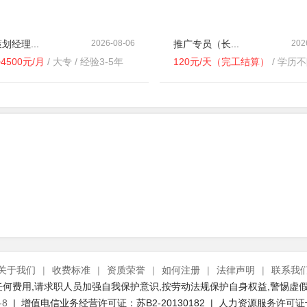
划经理...
2026-08-06
推广专员（长...
202
~4500元/月
/ 大专 / 经验3-5年
120元/天（完工结算）
/ 学历不限 /
关于我们
|
收费标准
|
资质荣誉
|
如何注册
|
法律声明
|
联系我
何费用,请求职人员加强自我保护意识,按劳动法规保护自身权益,警惕虚假
-8
| 增值电信业务经营许可证：苏B2-20130182 | 人力资源服务许可证号：(