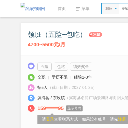
首页
菜单
职位
领班（五险+包吃）
4700~5500元/月
五险
包吃
绩效奖金
全职
|
学历不限
|
经验1-3年
招5人
（截止日期：2027-01-25）
滨海县 / 东坎镇
（滨海县名尚广场景湖路与向阳大
159******95
显示号码
请
登录
查看联系方式，如果没有账号，请先
注册