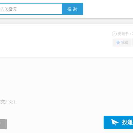
搜 索
更新于：20
收藏
道交汇处）
投递
！