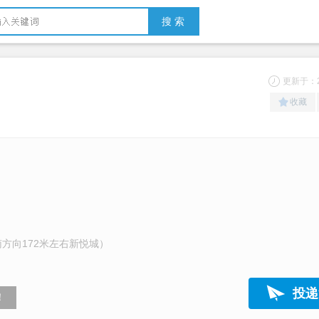
搜 索
更新于：20
收藏
方向172米左右新悦城）
投递
！