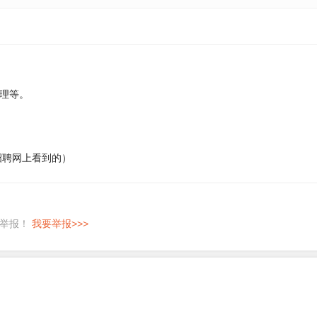
理等。
海招聘网上看到的）
即举报！
我要举报>>>