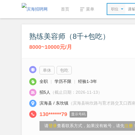
首页
菜单
职位
熟练美容师（8千+包吃）
8000~10000元/月
单休
包吃
全职
|
学历不限
|
经验1-3年
招5人
（截止日期：2026-11-13）
滨海县 / 东坎镇
（滨海县响坎路与育才路交叉口西南
130******79
显示号码
请
登录
查看联系方式，如果没有账号，请先
注册