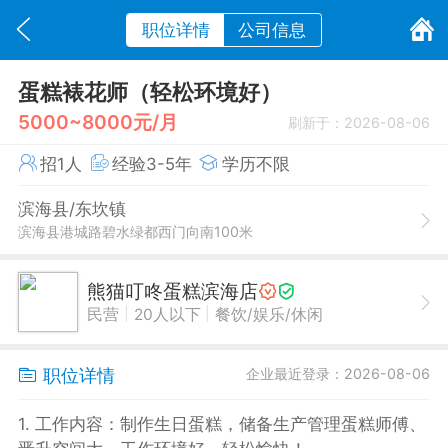
职位详情
公司信息
蛋糕裱花师（轻松环境好）
5000~8000元/月
刷新于：2026-08-06
招1人
经验3-5年
学历不限
滨海县/东坎镇
滨海县港城路碧水绿都西门向南100米
熊猫叮咚蛋糕滨海店
|
|
民营
20人以下
餐饮/娱乐/休闲
职位详情
企业最近登录：2026-08-06
1. 工作内容：制作生日蛋糕，储备生产管理蛋糕师傅、