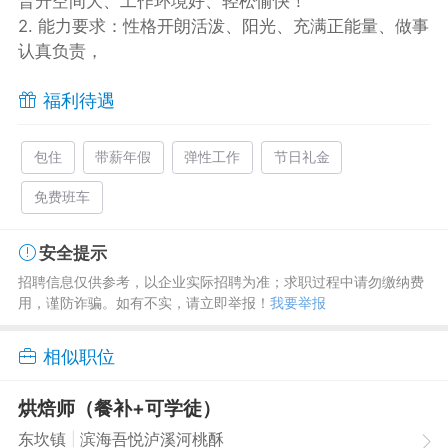
晋升空间大、工作环境好、轻松愉快！
2. 能力要求：性格开朗活泼、阳光、充满正能量、做事
认真负责，
福利待遇
包住
带薪年假
弹性工作
节日礼金
免费班车
安全提示
招聘信息仅供参考，以企业实际招聘为准；求职过程中请勿缴纳费
用，谨防诈骗。如有不实，请立即举报！
我要举报
相似职位
烘焙师（餐补+可学徒）
|
东坎镇
滨海吾悦泸溪河桃酥