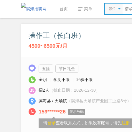
首页
菜单
职位
操作工（长白班）
4500~6500元/月
五险
节日礼金
全职
|
学历不限
|
经验不限
招2人
（截止日期：2026-12-30）
滨海县 / 天场镇
（滨海县天场镇产业园工业路8号）
159******26
显示号码
请
登录
查看联系方式，如果没有账号，请先
注册