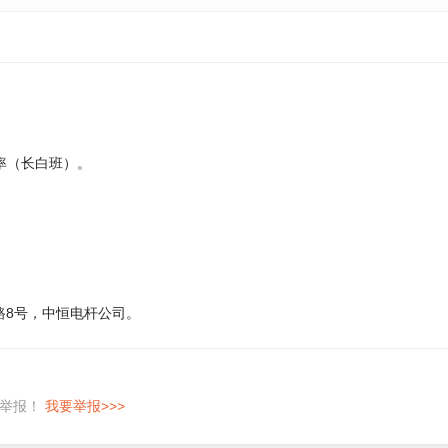
率（长白班）。
路8号，中恒电杆公司。
即举报！
我要举报>>>