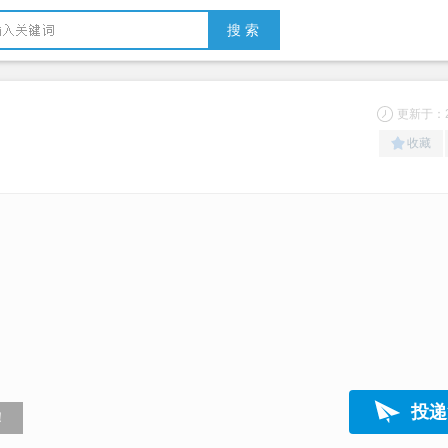
搜 索
更新于：20
收藏
投递
！