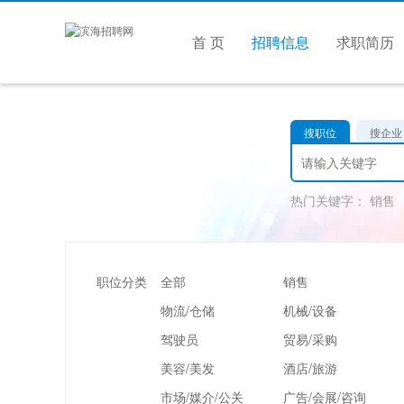
首 页
招聘信息
求职简历
搜职位
搜企业
热门关键字：
销售
职位分类
全部
销售
物流/仓储
机械/设备
驾驶员
贸易/采购
美容/美发
酒店/旅游
市场/媒介/公关
广告/会展/咨询