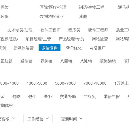
保险
医院/医疗/护理
制药/生物工程
通信/
环保
农/林/牧/渔业
其他
技术专员/助理
软件工程师
程序员
硬件工程师
质量工
/视频/图形
项目经理/主管
产品经理/专员
网站运营
网站编
策划
新媒体运营
微信编辑
SEO优化
网络推广
正红镇
通榆镇
界牌镇
八巨镇
八滩镇
滨海港镇
滨
3000~4000
4000~5000
5000~7000
7000~10000
1万以上
一金
包吃
包住
餐补
交通补助
年终奖
带薪年假
定期体检
历要求
工作经验
更新时间