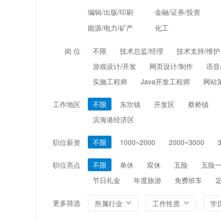
编辑/出版/印刷
金融/证券/投资
能源/电力/矿产
化工
岗 位
不限
技术总监/经理
技术支持/维护
游戏设计/开发
网页设计/制作
语音
实施工程师
Java开发工程师
网站
工作地区
不限
东坎镇
开发区
蔡桥镇
滨海港经济区
职位薪资
不限
1000~2000
2000~3000
职位亮点
不限
单休
双休
五险
五险
节日礼金
年度旅游
免费班车
更多筛选
所属行业
工作性质
学