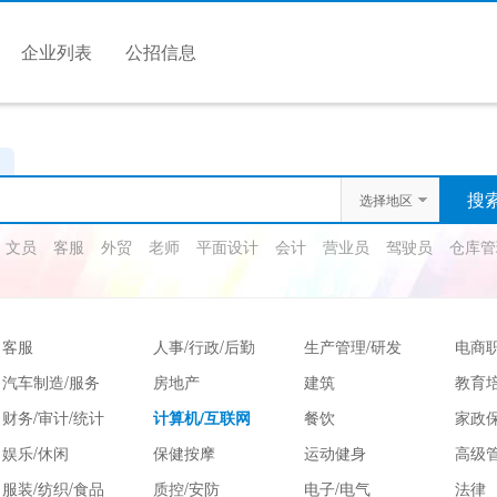
企业列表
公招信息
选择地区
文员
客服
外贸
老师
平面设计
会计
营业员
驾驶员
仓库管
客服
人事/行政/后勤
生产管理/研发
电商
汽车制造/服务
房地产
建筑
教育
财务/审计/统计
计算机/互联网
餐饮
家政保
娱乐/休闲
保健按摩
运动健身
高级
服装/纺织/食品
质控/安防
电子/电气
法律