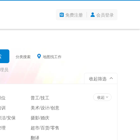
免费注册
会员登录
分类搜索
地图找工作
理员
收起筛选
职位
普工/技工
收起
培训
美术/设计/创意
洁/安保
摄影/婚庆
管理
超市/百货/零售
翻译