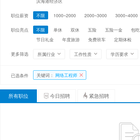
滨海港经济区
编辑/出版/印刷
金融/证券/投资
保险
职位薪资
不限
1000~2000
2000~3000
3000~4000
能源/电力/矿产
化工
环保
职位亮点
不限
单休
双休
五险
五险一金
包吃
节日礼金
年度旅游
免费班车
定期体检
更多筛选
所属行业
工作性质
学历要求
关键词：
网络工程师
已选条件
所有职位
今日招聘
紧急招聘