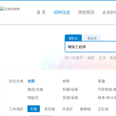
首 页
招聘信息
求职简历
企业列
搜职位
搜企业
热门关键字：
销售
文员
客
职位分类
全部
销售
客服
物流/仓储
机械/设备
汽车制造/
驾驶员
贸易/采购
财务/审计/
美容/美发
酒店/旅游
娱乐/休闲
工作地区
不限
东坎镇
开发区
蔡桥镇
正红镇
市场/媒介/公关
广告/会展/咨询
服装/纺织/