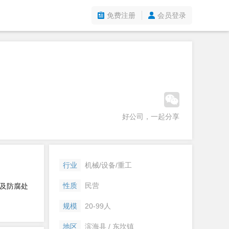
免费注册
会员登录
好公司，一起分享
行业
机械/设备/重工
性质
民营
及防腐处
规模
20-99人
地区
滨海县 / 东坎镇