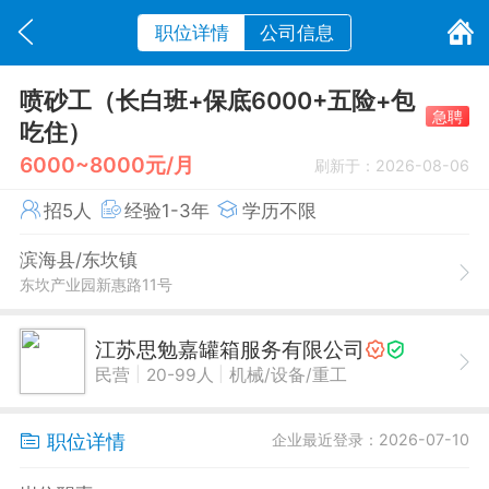
职位详情
公司信息
喷砂工（长白班+保底6000+五险+包
急聘
吃住）
6000~8000元/月
刷新于：2026-08-06
招5人
经验1-3年
学历不限
滨海县/东坎镇
东坎产业园新惠路11号
江苏思勉嘉罐箱服务有限公司
|
|
民营
20-99人
机械/设备/重工
职位详情
企业最近登录：2026-07-10