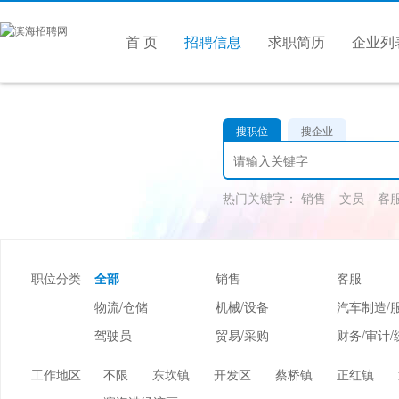
首 页
招聘信息
求职简历
企业列
搜职位
搜企业
热门关键字：
销售
文员
客
职位分类
全部
销售
客服
物流/仓储
机械/设备
汽车制造/
驾驶员
贸易/采购
财务/审计/
美容/美发
酒店/旅游
娱乐/休闲
工作地区
不限
东坎镇
开发区
蔡桥镇
正红镇
市场/媒介/公关
广告/会展/咨询
服装/纺织/