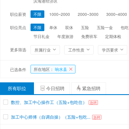
滨海港经济区
编辑/出版/印刷
金融/证券/投资
保险
职位薪资
不限
1000~2000
2000~3000
3000~4000
能源/电力/矿产
化工
环保
职位亮点
不限
单休
双休
五险
五险一金
包吃
节日礼金
年度旅游
免费班车
定期体检
更多筛选
所属行业
工作性质
学历要求
所在地区：
响水县
已选条件
所有职位
今日招聘
紧急招聘
数控、加工中心操作工（五险+包吃住）
急聘
加工中心师傅（自调自操）（五险+包吃...
急聘