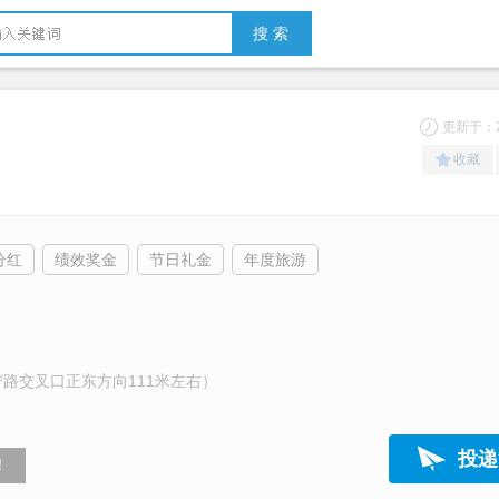
搜 索
更新于：20
收藏
分红
绩效奖金
节日礼金
年度旅游
路交叉口正东方向111米左右）
投递
！