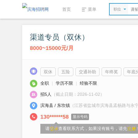
首页
菜单
职位
渠道专员（双休）
8000~15000元/月
双休
五险
交通补助
年终奖
年底
全职
|
学历不限
|
经验不限
招5人
（截止日期：2026-11-02）
滨海县 / 东坎镇
（江苏省盐城市滨海县孟杨路与永宁
130******58
显示号码
请
登录
查看联系方式，如果没有账号，请先
注册